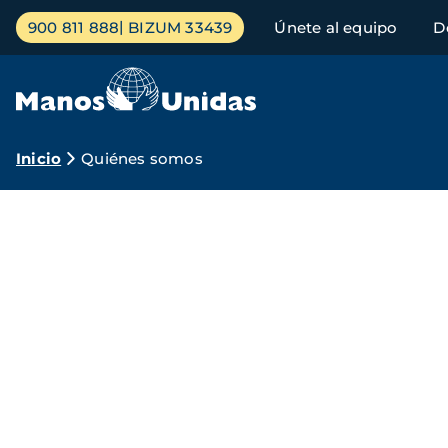
Pasar
Menú
900 811 888
BIZUM 33439
Únete al equipo
D
al
principal
contenido
principal
Ruta
Inicio
Quiénes somos
de
¿Qué
navegación
es
Manos
Unidas?