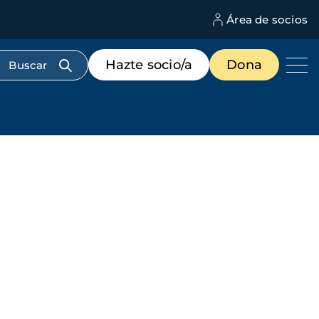
Área de socios
M
d
c
Menú
Hazte socio/a
Dona
d
de
us
destacados
cabecera