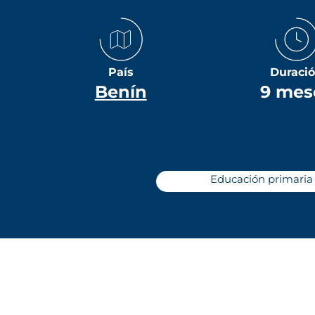
País
Duraci
Benín
9 mes
Educación primaria