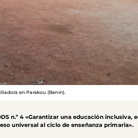
iliadora en Parakou (Benín).
ODS n.º 4 «Garantizar una educación inclusiva, e
eso universal al ciclo de enseñanza primaria».