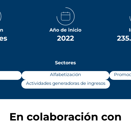
ón
Año de inicio
es
2022
235
Sectores
Alfabetización
Promoci
Actividades generadoras de ingresos
En colaboración con