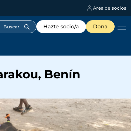
Área de socios
M
d
c
Menú
Hazte socio/a
Dona
d
de
us
destacados
cabecera
arakou, Benín