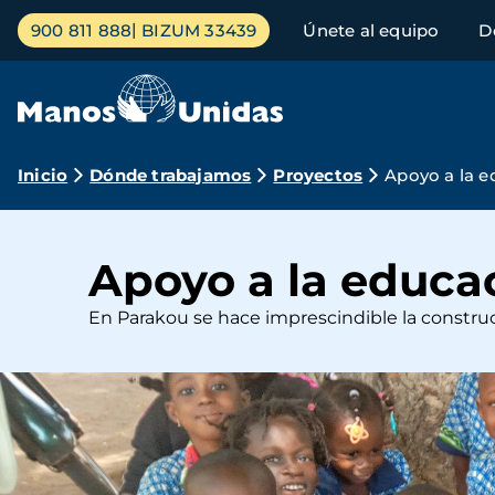
Pasar
Menú
900 811 888
BIZUM 33439
Únete al equipo
D
al
principal
contenido
principal
Ruta
Inicio
Dónde trabajamos
Proyectos
Apoyo a la e
de
navegación
Apoyo a la educa
En Parakou se hace imprescindible la constru