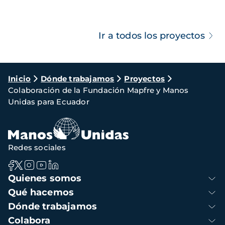
Ir a todos los proyectos
Ruta
Inicio
Dónde trabajamos
Proyectos
Colaboración de la Fundación Mapfre y Manos
de
Unidas para Ecuador
navegación
Redes sociales
Navegación
Quienes somos
principal
Qué hacemos
Dónde trabajamos
Colabora