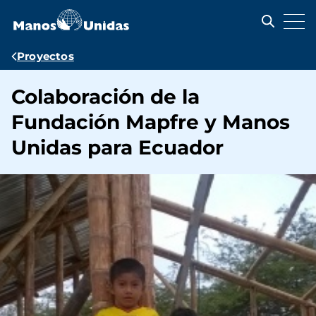
Pasar
al
contenido
principal
Ruta
Proyectos
de
Colaboración de la
navegación
Fundación Mapfre y Manos
Unidas para Ecuador