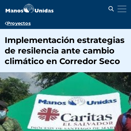
Pasar
al
contenido
principal
Ruta
Proyectos
de
Implementación estrategias
navegación
de resilencia ante cambio
climático en Corredor Seco