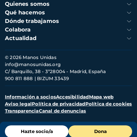
Navegación
Quienes somos
principal
Qué hacemos
Dónde trabajamos
Colabora
Actualidad
Información
© 2026 Manos Unidas
de
info@manosunidas.org
contacto
C/ Barquillo, 38 - 3º28004 - Madrid, España
900 811 888
BIZUM 33439
Menú
Información a socios
Accesibilidad
Mapa web
secundario
Aviso legal
Política de privacidad
Política de cookies
Transparencia
Canal de denuncias
Menú
Hazte socio/a
Dona
de