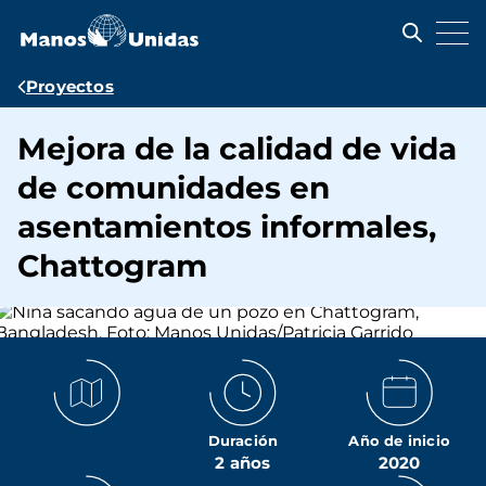
Pasar
al
contenido
principal
Ruta
Proyectos
de
Mejora de la calidad de vida
navegación
de comunidades en
asentamientos informales,
Chattogram
Duración
Año de inicio
2 años
2020