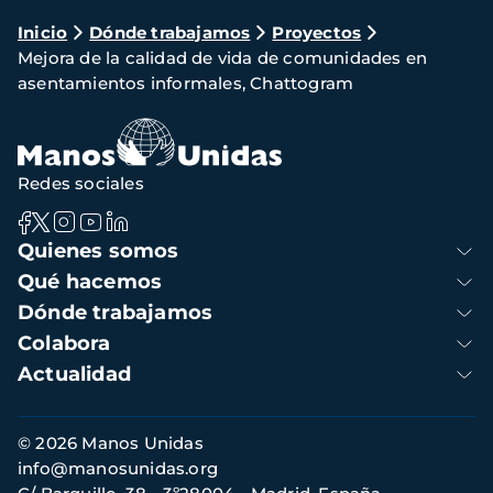
Ruta
Inicio
Dónde trabajamos
Proyectos
Mejora de la calidad de vida de comunidades en
de
asentamientos informales, Chattogram
navegación
Redes sociales
Navegación
Quienes somos
principal
Qué hacemos
Dónde trabajamos
Colabora
Actualidad
Información
© 2026 Manos Unidas
de
info@manosunidas.org
contacto