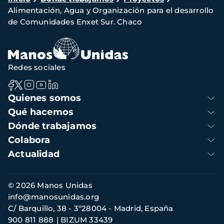
Alimentación, Agua y Organización para el desarrollo
de
de Comunidades Enxet Sur. Chaco
navegación
Redes sociales
Navegación
Quienes somos
principal
Qué hacemos
Dónde trabajamos
Colabora
Actualidad
Información
© 2026 Manos Unidas
de
info@manosunidas.org
contacto
C/ Barquillo, 38 - 3º28004 - Madrid, España
900 811 888
BIZUM 33439