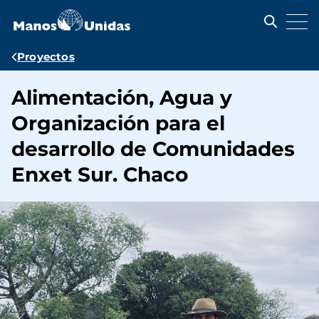
Pasar
al
contenido
principal
Ruta
Proyectos
de
Alimentación, Agua y
navegación
Organización para el
desarrollo de Comunidades
Enxet Sur. Chaco