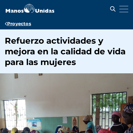
Pasar
al
contenido
principal
Ruta
Proyectos
de
Refuerzo actividades y
navegación
mejora en la calidad de vida
para las mujeres