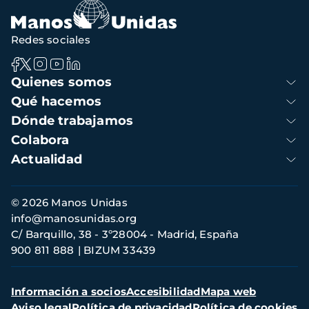
Redes sociales
Navegación
Quienes somos
principal
Qué hacemos
Dónde trabajamos
Colabora
Actualidad
Información
© 2026 Manos Unidas
de
info@manosunidas.org
contacto
C/ Barquillo, 38 - 3º28004 - Madrid, España
900 811 888
BIZUM 33439
Menú
Información a socios
Accesibilidad
Mapa web
secundario
Aviso legal
Política de privacidad
Política de cookies