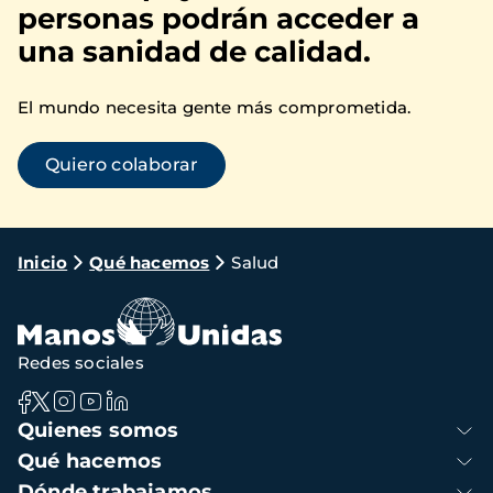
personas podrán acceder a
una sanidad de calidad.
El mundo necesita gente más comprometida.
Quiero colaborar
Ruta
Inicio
Qué hacemos
Salud
de
navegación
Redes sociales
Navegación
Quienes somos
principal
Qué hacemos
Dónde trabajamos