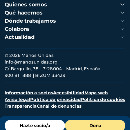
Navegación
Quienes somos
principal
Qué hacemos
Dónde trabajamos
Colabora
Actualidad
Información
© 2026 Manos Unidas
de
info@manosunidas.org
contacto
C/ Barquillo, 38 - 3º28004 - Madrid, España
900 811 888
BIZUM 33439
Menú
Información a socios
Accesibilidad
Mapa web
secundario
Aviso legal
Política de privacidad
Política de cookies
Transparencia
Canal de denuncias
Menú
Hazte socio/a
Dona
de