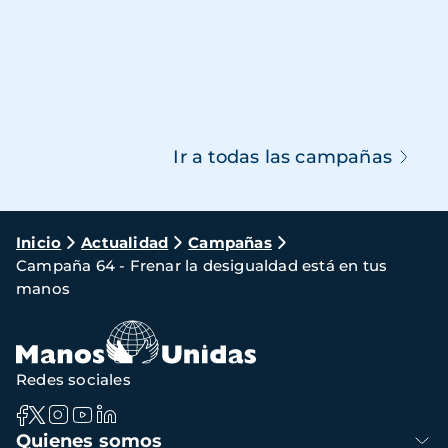
Ir a todas las campañas
Ruta
Inicio
Actualidad
Campañas
Campaña 64 - Frenar la desigualdad está en tus
de
manos
navegación
Redes sociales
Navegación
Quienes somos