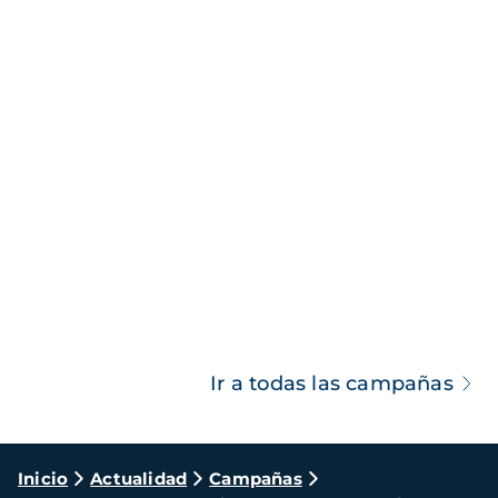
Ir a todas las campañas
Ruta
Inicio
Actualidad
Campañas