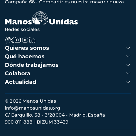
Campaña 66 - Compartir es nuestra mayor riqueza
de
navegación
Redes sociales
Navegación
Quienes somos
principal
Qué hacemos
Dónde trabajamos
Colabora
Actualidad
Información
© 2026 Manos Unidas
de
info@manosunidas.org
contacto
C/ Barquillo, 38 - 3º28004 - Madrid, España
900 811 888
BIZUM 33439