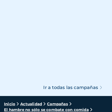
Ir a todas las campañas
Ruta
Inicio
Actualidad
Campañas
El hambre no sólo se combate con comida
de