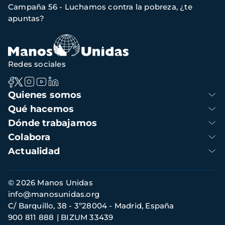
Campaña 56 - Luchamos contra la pobreza, ¿te
navegación
apuntas?
Redes sociales
Navegación
Quienes somos
principal
Qué hacemos
Dónde trabajamos
Colabora
Actualidad
Información
© 2026 Manos Unidas
de
info@manosunidas.org
contacto
C/ Barquillo, 38 - 3º28004 - Madrid, España
900 811 888
BIZUM 33439