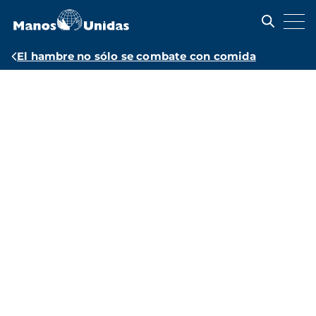
Pasar
al
contenido
principal
Ruta
El hambre no sólo se combate con comida
de
navegación