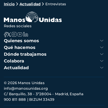
Ruta
Inicio
Actualidad
Entrevistas
de
navegación
Redes sociales
Navegación
Quienes somos
principal
Qué hacemos
Dónde trabajamos
Colabora
Actualidad
Información
© 2026 Manos Unidas
de
info@manosunidas.org
contacto
C/ Barquillo, 38 - 3º28004 - Madrid, España
900 811 888
BIZUM 33439