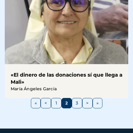
«El dinero de las donaciones sí que llega a
Mali»
María Ángeles García
Paginación
<
1
2
3
>
Página
Página
Página
Página
Siguiente
anterior
página