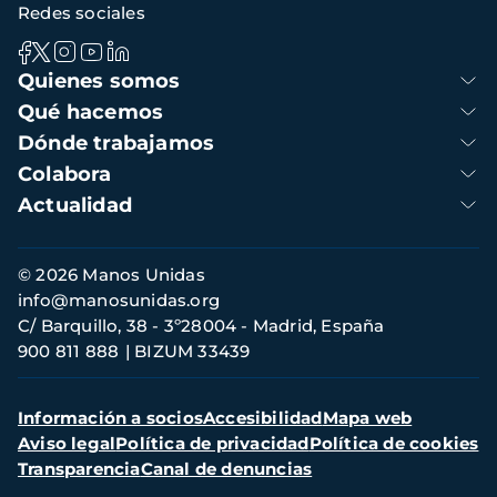
Redes sociales
Navegación
Quienes somos
principal
Qué hacemos
Dónde trabajamos
Colabora
Actualidad
Información
© 2026 Manos Unidas
de
info@manosunidas.org
contacto
C/ Barquillo, 38 - 3º28004 - Madrid, España
900 811 888
BIZUM 33439
Menú
Información a socios
Accesibilidad
Mapa web
secundario
Aviso legal
Política de privacidad
Política de cookies
Transparencia
Canal de denuncias