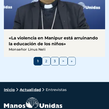
«La violencia en Manipur está arruinando
la educación de los niños»
Monseñor Linus Neli
Paginación
1
2
3
>
Página
Página
Página
Siguiente
página
Ruta
Inicio
Actualidad
Entrevistas
de
navegación