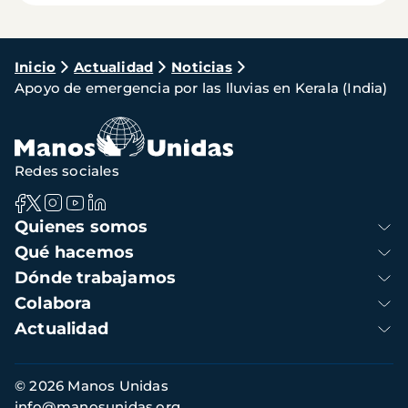
Ruta
Inicio
Actualidad
Noticias
Apoyo de emergencia por las lluvias en Kerala (India)
de
navegación
Redes sociales
Navegación
Quienes somos
principal
Qué hacemos
Dónde trabajamos
Colabora
Actualidad
Información
© 2026 Manos Unidas
de
info@manosunidas.org