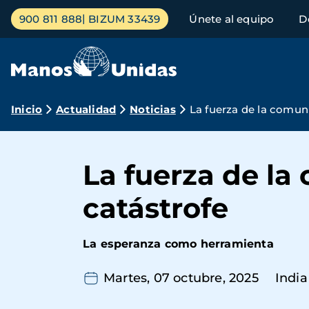
Pasar
Menú
900 811 888
BIZUM 33439
Únete al equipo
D
al
principal
contenido
principal
Ruta
Inicio
Actualidad
Noticias
La fuerza de la comun
de
navegación
La fuerza de la
catástrofe
La esperanza como herramienta
Martes, 07 octubre, 2025
India