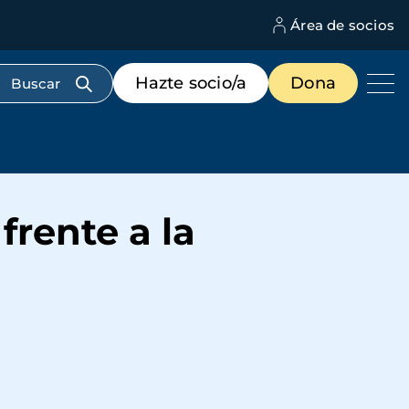
Área de socios
M
d
c
Menú
Hazte socio/a
Dona
d
de
us
destacados
cabecera
rente a la