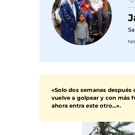
J
Sa
te
«Solo dos semanas después 
vuelve a golpear y con más f
ahora entra este otro…».