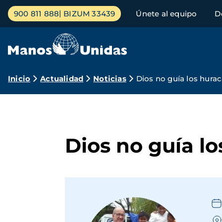
Pasar
Menú
900 811 888
BIZUM 33439
Únete al equipo
D
al
principal
contenido
principal
Ruta
Inicio
Actualidad
Noticias
Dios no guía los hurac
de
navegación
Dios no guía lo