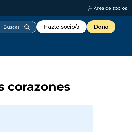
Área de socios
M
d
c
Menú
Hazte socio/a
Dona
d
de
us
destacados
cabecera
os corazones