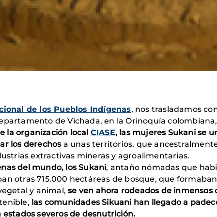
cional de los Pueblos Indígenas
, nos trasladamos c
epartamento de Vichada, en la Orinoquía colombian
 la organización local
CIASE
, las mujeres Sukani se u
ar los derechos
a unas territorios, que ancestralmente
dustrias extractivas mineras y agroalimentarias.
enas del mundo, los Sukani
, antaño nómadas que habi
ban otras 715.000 hectáreas de bosque, que formaban 
vegetal y animal,
se ven ahora rodeados de inmensos c
tenible,
las comunidades Sikuani han llegado a padec
n estados severos de desnutrición.