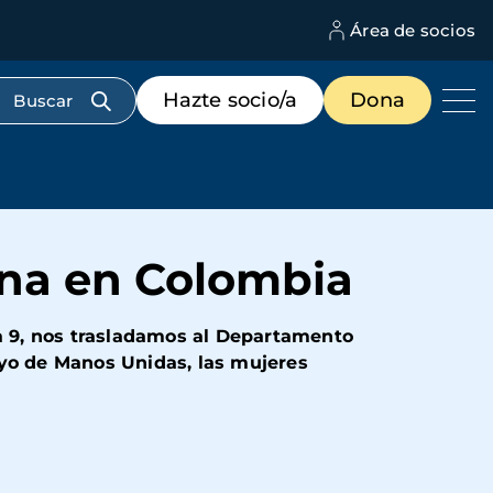
Área de socios
M
d
c
Menú
Hazte socio/a
Dona
d
de
us
destacados
cabecera
ena en Colombia
ía 9, nos trasladamos al Departamento
yo de Manos Unidas, las mujeres