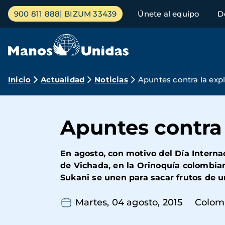
Pasar
Menú
900 811 888
BIZUM 33439
Únete al equipo
D
al
principal
contenido
principal
Ruta
Inicio
Actualidad
Noticias
Apuntes contra la exp
de
navegación
Apuntes contra
En agosto, con motivo del Día Interna
de Vichada, en la Orinoquía colombi
Sukani se unen para sacar frutos de u
Martes, 04 agosto, 2015
Colom