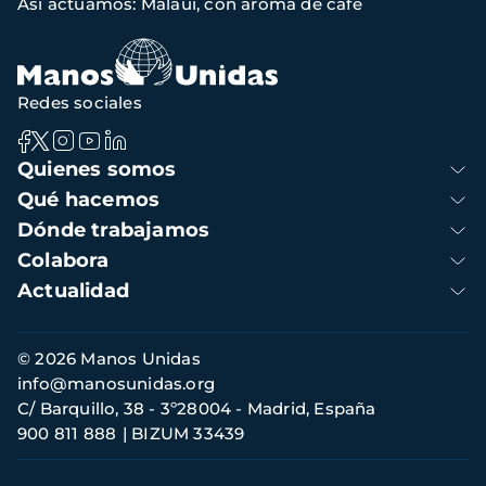
Así actuamos: Malaui, con aroma de café
de
navegación
Redes sociales
Navegación
Quienes somos
principal
Qué hacemos
Dónde trabajamos
Colabora
Actualidad
Información
© 2026 Manos Unidas
de
info@manosunidas.org
contacto
C/ Barquillo, 38 - 3º28004 - Madrid, España
900 811 888
BIZUM 33439