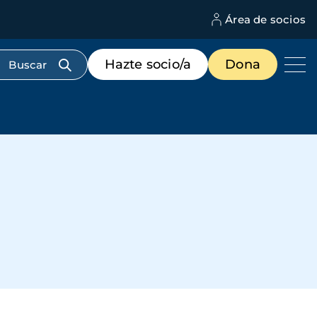
Área de socios
M
d
c
Menú
Hazte socio/a
Dona
d
de
us
destacados
cabecera