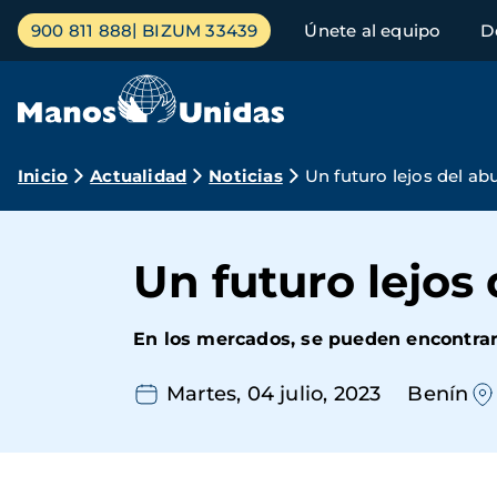
Pasar
Menú
900 811 888
BIZUM 33439
Únete al equipo
D
al
principal
contenido
principal
Ruta
Inicio
Actualidad
Noticias
Un futuro lejos del a
de
navegación
Un futuro lejos
En los mercados, se pueden encontrar
Martes, 04 julio, 2023
Benín