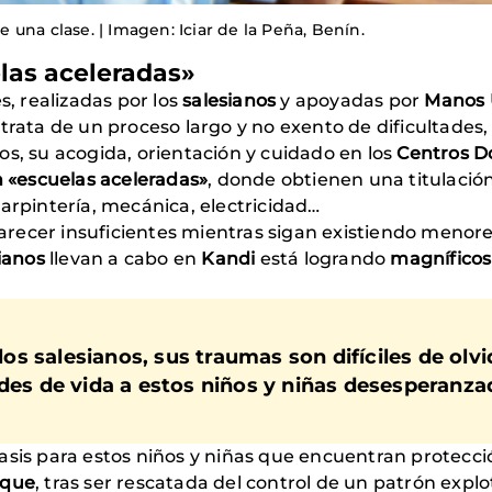
una clase. | Imagen: Iciar de la Peña, Benín.
las aceleradas»
s, realizadas por los
salesianos
y apoyadas por
Manos 
trata de un proceso largo y no exento de dificultades, 
os, su acogida, orientación y cuidado en los
Centros D
n «escuelas aceleradas»
, donde obtienen una titulación
arpintería, mecánica, electricidad…
recer insuficientes mientras sigan existiendo menore
sianos
llevan a cabo en
Kandi
está logrando
magníficos
 salesianos, sus traumas son difíciles de olvi
ades de vida a estos niños y niñas desesperanz
asis para estos niños y niñas que encuentran protecci
 que
, tras ser rescatada del control de un patrón exp