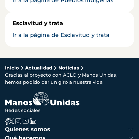
Ir a la página de Pueblos indígenas
Esclavitud y trata
Ir a la página de Esclavitud y trata
Ruta
Inicio
Actualidad
Noticias
Gracias al proyecto con ACLO y Manos Unidas,
de
hemos podido dar un giro a nuestra vida
navegación
Redes sociales
Navegación
Quienes somos
principal
Qué hacemos