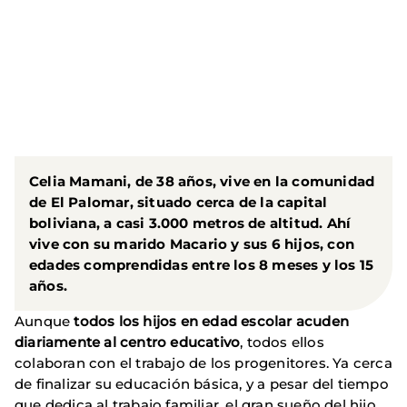
URL
de
Video
remoto
Celia Mamani, de 38 años, vive en la comunidad
de El Palomar, situado cerca de la capital
boliviana, a casi 3.000 metros de altitud. Ahí
vive con su marido Macario y sus 6 hijos, con
edades comprendidas entre los 8 meses y los 15
años.
Aunque
todos los hijos en edad escolar acuden
diariamente al centro educativo
, todos ellos
colaboran con el trabajo de los progenitores. Ya cerca
de finalizar su educación básica, y a pesar del tiempo
que dedica al trabajo familiar, el gran sueño del hijo