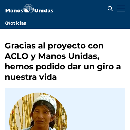
Pasar
al
contenido
principal
Ruta
Noticias
de
navegación
Gracias al proyecto con
ACLO y Manos Unidas,
hemos podido dar un giro a
nuestra vida