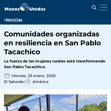
Pasar
al
contenido
principal
Ruta
Noticias
de
Comunidades organizadas
navegación
en resiliencia en San Pablo
Tacachico
La fuerza de las mujeres rurales está transformando
San Pablo Tacachico.
Viernes, 23 enero, 2026
El Salvador
América