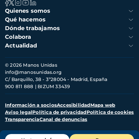
Navegación
Quienes somos
principal
Qué hacemos
Dónde trabajamos
Colabora
Actualidad
Información
© 2026 Manos Unidas
de
info@manosunidas.org
contacto
C/ Barquillo, 38 - 3º28004 - Madrid, España
900 811 888
BIZUM 33439
Menú
Información a socios
Accesibilidad
Mapa web
secundario
Aviso legal
Política de privacidad
Política de cookies
Transparencia
Canal de denuncias
Menú