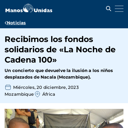
Pasar
al
contenido
principal
Ruta
Noticias
de
Recibimos los fondos
navegación
solidarios de «La Noche de
Cadena 100»
Un concierto que devuelve la ilusión a los niños
desplazados de Nacala (Mozambique).
Miércoles, 20 diciembre, 2023
Mozambique
África