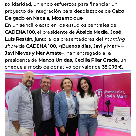
solidaridad, uniendo esfuerzos para financiar un
proyecto de integración para desplazados de
Cabo
Delgado
en
Nacala
,
Mozambique
.
En un sencillo acto en los estudios centrales de
CADENA 100
, el presidente de
Ábside Media
,
José
Luis Restán
, junto a los presentadores del
morning
show
de
CADENA 100
,
«¡Buenos días, Javi y Mar!»
–
Javi Nieves y Mar Amate
–, han entregado a la
presidenta de
Manos Unidas
,
Cecilia Pilar Gracia
, un
cheque a modo de donativo por valor de
35.079 €
.