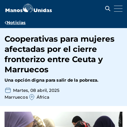
Pasar
al
contenido
principal
Ruta
Noticias
de
Cooperativas para mujeres
navegación
afectadas por el cierre
fronterizo entre Ceuta y
Marruecos
Una opción digna para salir de la pobreza.
Martes, 08 abril, 2025
Marruecos
África