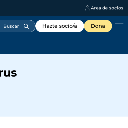
Área de socios
M
d
c
Menú
Hazte socio/a
Dona
d
de
us
destacados
cabecera
rus