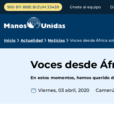
Pasar
Menú
900 811 888
BIZUM 33439
Únete al equipo
D
al
principal
contenido
principal
Ruta
Inicio
Actualidad
Noticias
Voces desde África so
de
navegación
Voces desde Áfr
En estos momentos, hemos querido dar
Viernes, 03 abril, 2020
Camer