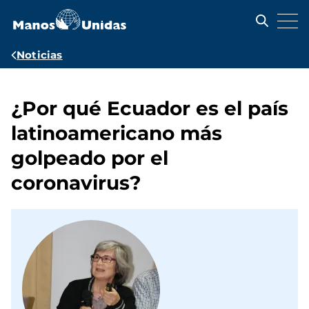
Pasar
al
contenido
principal
Ruta
Noticias
de
navegación
¿Por qué Ecuador es el país
latinoamericano más
golpeado por el
coronavirus?