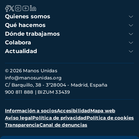
Navegación
Quienes somos
principal
Qué hacemos
Dónde trabajamos
Colabora
Actualidad
Información
© 2026 Manos Unidas
de
info@manosunidas.org
contacto
C/ Barquillo, 38 - 3º28004 - Madrid, España
900 811 888
BIZUM 33439
Menú
Información a socios
Accesibilidad
Mapa web
secundario
Aviso legal
Política de privacidad
Política de cookies
Transparencia
Canal de denuncias