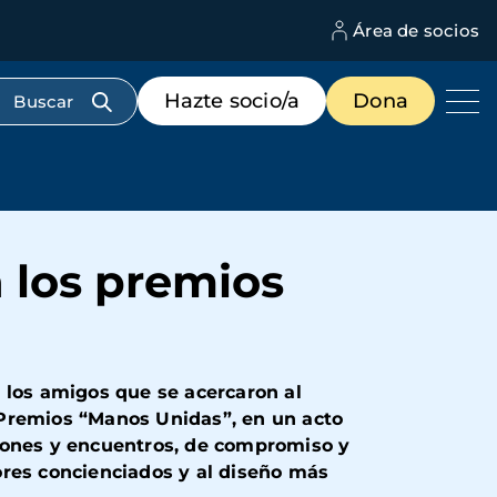
Área de socios
M
d
c
Menú
Hazte socio/a
Dona
d
de
us
destacados
cabecera
 los premios
 los amigos que se acercaron al
 Premios “Manos Unidas”, en un acto
ciones y encuentros, de compromiso y
ores concienciados y al diseño más