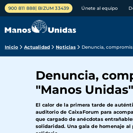
Pasar
Menú
900 811 888
BIZUM 33439
Únete al equipo
D
al
principal
contenido
principal
Ruta
Inicio
Actualidad
Noticias
Denuncia, compromiso
de
navegación
Denuncia, comp
"Manos Unidas
El calor de la primera tarde de autén
auditorio de CaixaForum para acompañ
que cargado de anécdotas entrañables
solidaridad. Una gala de homenaje al 