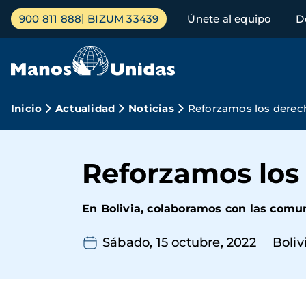
Pasar
Menú
900 811 888
BIZUM 33439
Únete al equipo
D
al
principal
contenido
principal
Ruta
Inicio
Actualidad
Noticias
Reforzamos los derech
de
navegación
Reforzamos los 
En Bolivia, colaboramos con las comu
Sábado, 15 octubre, 2022
Boliv