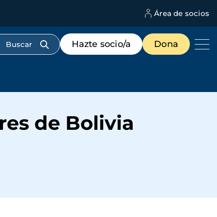
Área de socios
M
d
c
Menú
Hazte socio/a
Dona
d
de
us
destacados
cabecera
es de Bolivia