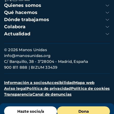
Navegación
Quienes somos
principal
Qué hacemos
Dónde trabajamos
Colabora
Actualidad
Información
© 2026 Manos Unidas
de
info@manosunidas.org
contacto
C/ Barquillo, 38 - 3º28004 - Madrid, España
900 811 888
BIZUM 33439
Menú
Información a socios
Accesibilidad
Mapa web
secundario
Aviso legal
Política de privacidad
Política de cookies
Transparencia
Canal de denuncias
Menú
Hazte socio/a
Dona
de