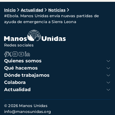
Ruta
Inicio
Actualidad
Noticias
#Ebola. Manos Unidas envía nuevas partidas de
de
ayuda de emergencia a Sierra Leona
navegación
Redes sociales
Navegación
Quienes somos
principal
Qué hacemos
Dónde trabajamos
Colabora
Actualidad
Información
© 2026 Manos Unidas
de
info@manosunidas.org
contacto