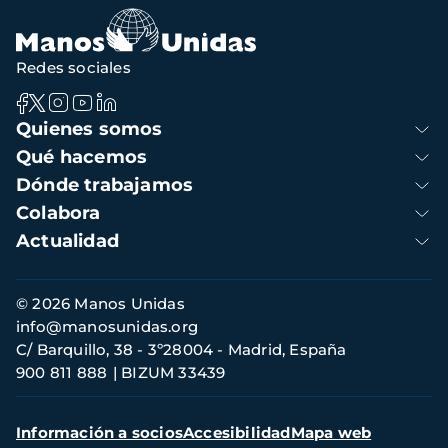
navegación
Redes sociales
Navegación
Quienes somos
principal
Qué hacemos
Dónde trabajamos
Colabora
Actualidad
Información
© 2026 Manos Unidas
de
info@manosunidas.org
contacto
C/ Barquillo, 38 - 3º28004 - Madrid, España
900 811 888
BIZUM 33439
Menú
Información a socios
Accesibilidad
Mapa web