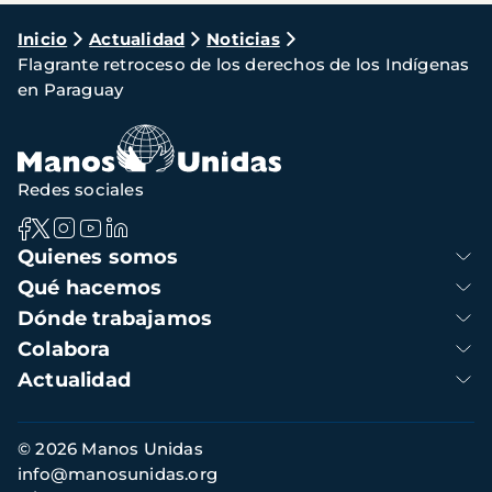
Ruta
Inicio
Actualidad
Noticias
Flagrante retroceso de los derechos de los Indígenas
de
en Paraguay
navegación
Redes sociales
Navegación
Quienes somos
principal
Qué hacemos
Dónde trabajamos
Colabora
Actualidad
Información
© 2026 Manos Unidas
de
info@manosunidas.org
contacto