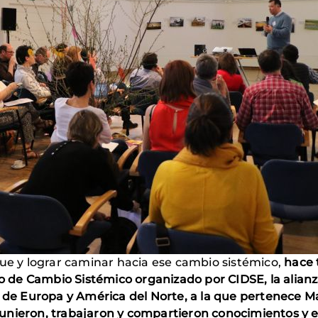
que y lograr caminar hacia ese cambio sistémico,
hace 
o de Cambio Sistémico
organizado por CIDSE, la alian
o de Europa y América del Norte, a la que pertenece 
 reunieron, trabajaron y compartieron conocimientos y