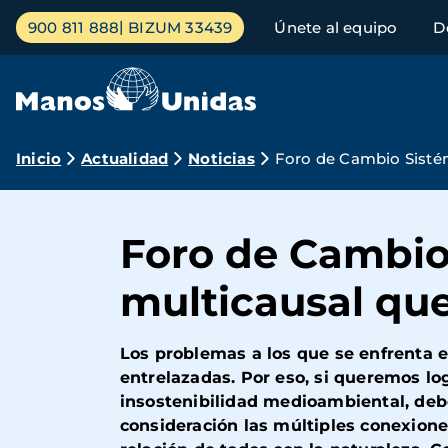
Pasar
Menú
900 811 888
BIZUM 33439
Únete al equipo
D
al
principal
contenido
principal
Ruta
Inicio
Actualidad
Noticias
Foro de Cambio Sistémi
de
navegación
Foro de Cambio 
multicausal qu
Los problemas a los que se enfrenta 
entrelazadas. Por eso,
si queremos log
insostenibilidad medioambiental, de
consideración las múltiples conexione