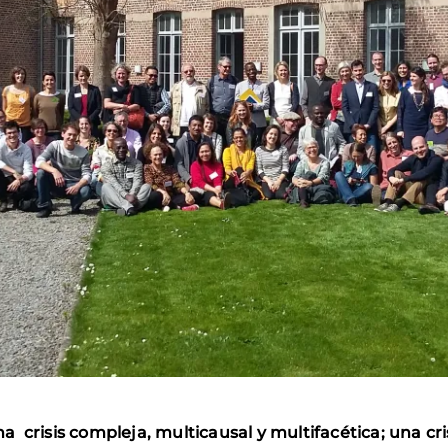
 crisis compleja, multicausal y multifacética
;
una cri