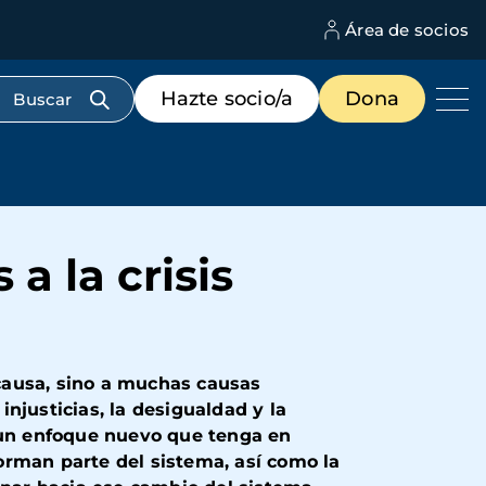
Área de socios
M
d
c
Menú
Hazte socio/a
Dona
d
de
us
destacados
cabecera
a la crisis
causa, sino a muchas causas
njusticias, la desigualdad y la
 un enfoque nuevo que tenga en
orman parte del sistema, así como la