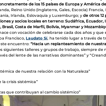
Concretamente de los 15 países de Europa y América de
nda, Reino Unido (Inglaterra, Gales, Escocia) Francia, 
mania, Irlanda, Eslovaquia y Luxemburgo; y
de otros 12
ones y socios locales en terreno: Sudáfrica, Ecuador,
r, Brasil, Costa de Marfil, Bolivia, Myanmar y Mozambiq
nace con vocación de celebrarse cada dos años y que es
papa Francisco,
Laudato Sí
, ha tenido lugar a través de 
este encuentro:
“Hacia un replanteamiento de nuestra 
 siguientes talleres y grupos de trabajo, siempre de m
través del lente de las narrativas dominantes” y “Crea
témica de nuestra relación con la Naturaleza”
 crisis sistémica”
zas que contribuyan al cambio sistémico”