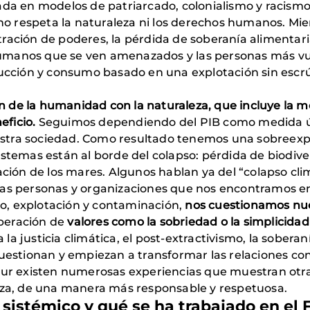
zada en modelos de patriarcado, colonialismo y racis
o respeta la naturaleza ni los derechos humanos. Mi
ración de poderes, la pérdida de soberanía alimentaria
humanos que se ven amenazados y las personas más vu
cción y consumo basado en una explotación sin escrú
ión de la humanidad con la naturaleza, que incluye la m
eficio.
Seguimos dependiendo del PIB como medida ún
stra sociedad. Como resultado tenemos una sobreexpl
istemas están al borde del colapso: pérdida de biodive
cación de los mares. Algunos hablan ya del “colapso cli
chas personas y organizaciones que nos encontramos e
o, explotación y contaminación,
nos cuestionamos nue
peración de
valores como la sobriedad o la simplicidad
 la justicia climática, el post-extractivismo, la sobera
cuestionan y empiezan a transformar las relaciones con
Sur existen numerosas experiencias que muestran otra 
leza, de una manera más responsable y respetuosa.
 sistémico y qué se ha trabajado en el