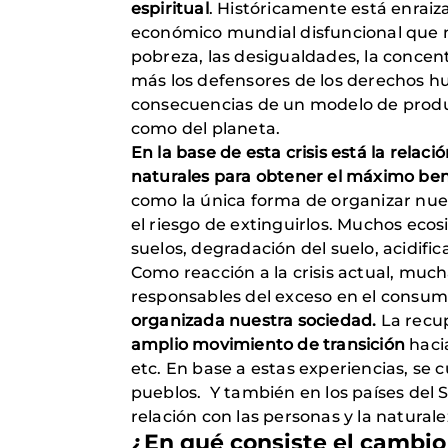
espiritual
. Históricamente está enrai
económico mundial disfuncional que n
pobreza, las desigualdades, la concent
más los defensores de los derechos 
consecuencias de un modelo de produ
como del planeta.
En la base de esta crisis está la relac
naturales para obtener el máximo ben
como la única forma de organizar nue
el riesgo de extinguirlos. Muchos ecos
suelos, degradación del suelo, acidifi
Como reacción a la crisis actual, mu
responsables del exceso en el consum
organizada nuestra sociedad.
La recu
amplio movimiento
de transición
hacia
etc. En base a estas experiencias, se 
pueblos. Y también en los países del 
relación con las personas y la natura
¿En qué consiste el cambio