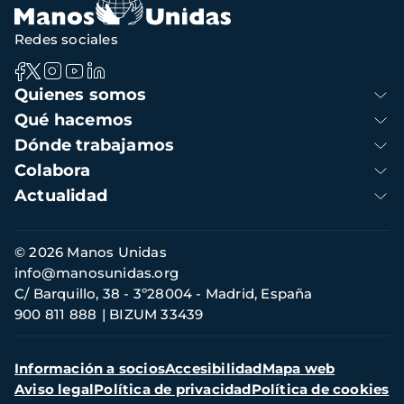
Redes sociales
Navegación
Quienes somos
principal
Qué hacemos
Dónde trabajamos
Colabora
Actualidad
Información
© 2026 Manos Unidas
de
info@manosunidas.org
contacto
C/ Barquillo, 38 - 3º28004 - Madrid, España
900 811 888
BIZUM 33439
Menú
Información a socios
Accesibilidad
Mapa web
secundario
Aviso legal
Política de privacidad
Política de cookies