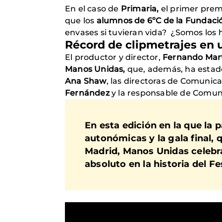
En el caso de
Primaria
,
el primer premi
que los
alumnos de 6ºC de la Fundaci
envases si tuvieran vida? ¿Somos lo
Récord de clipmetrajes en u
El productor y director,
Fernando Mart
Manos Unidas
,
que, además, ha estado
Ana Shaw
, las directoras de Comunic
Fernández
y la responsable de Comun
En esta edición en la que la
autonómicas y la gala final, 
Madrid, Manos Unidas celebr
absoluto en la historia del Fes