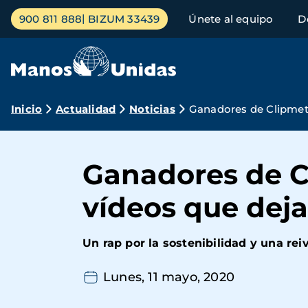
Pasar
Menú
900 811 888
BIZUM 33439
Únete al equipo
D
al
principal
contenido
principal
Ruta
Inicio
Actualidad
Noticias
Ganadores de Clipmetr
de
navegación
Ganadores de Cl
vídeos que deja
Un rap por la sostenibilidad y una re
Lunes, 11 mayo, 2020