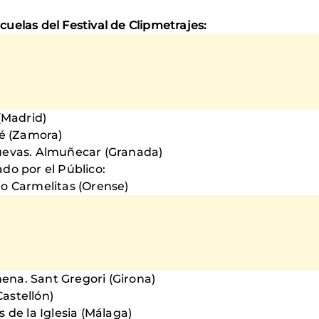
uelas del Festival de Clipmetrajes:
(Madrid)
sé (Zamora)
cuevas. Almuñecar (Granada)
ado por el Público:
o Carmelitas (Orense)
émena. Sant Gregori (Girona)
Castellón)
 de la Iglesia (Málaga)