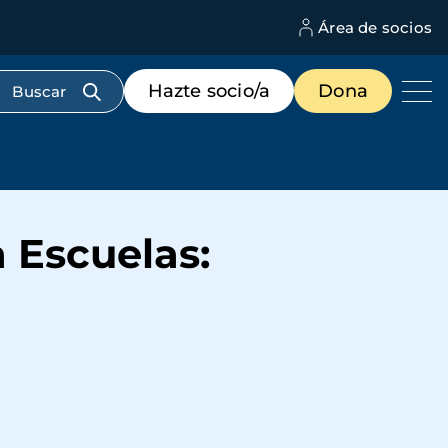
Área de socios
M
d
c
Menú
Hazte socio/a
Dona
d
de
us
destacados
cabecera
 Escuelas: