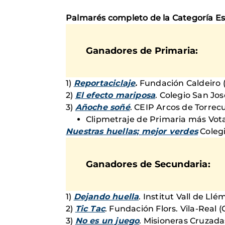
Palmarés completo de la Categoría Esc
Ganadores de Primaria:
1)
Reportaciclaje
.
Fundación Caldeiro 
2)
El efecto mariposa
. Colegio San Jo
3)
Añoche soñé
. CEIP Arcos de Torre
Clipmetraje de Primaria más Vot
Nuestras huellas; mejor verdes
Colegi
Ganadores de Secundaria:
1)
Dejando huella
. Institut Vall de Ll
2)
Tic Tac
. Fundación Flors. Vila-Real (
3)
No es un juego
. Misioneras Cruzadas