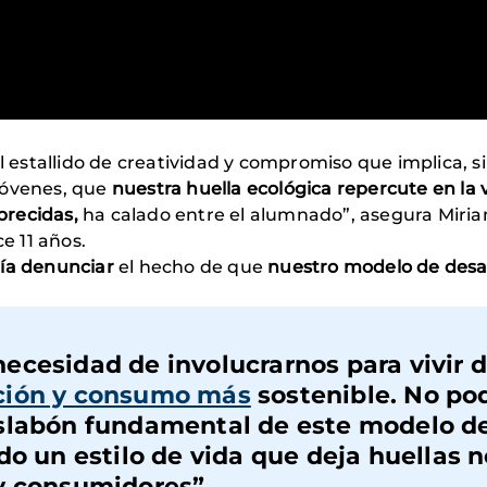
el estallido de creatividad y compromiso que implica,
jóvenes, que
nuestra huella ecológica repercute en la 
brecidas,
ha calado entre el alumnado”, asegura Miria
 11 años.
ría denunciar
el hecho de que
nuestro modelo de desar
ecesidad de involucrarnos para vivir 
ción y consumo más
sostenible.
No po
eslabón fundamental de este modelo d
do un estilo de vida que deja huellas n
y consumidores”.