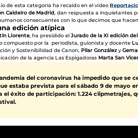
o de esta categoría ha recaído en el vídeo
Reportacic
ón Caldeiro
de Madrid
, dan respuesta a inquietantes 
s humanos consecuentes con lo que decimos que hac
na edición atípica
ín Llorente
, ha presidido el
Jurado de la XI edición de
 compuesto por la periodista, guionista y docente
Lu
ación y Sostenibilidad de Canon,
Pilar González
y
Gema
icación de la agencia Las Espigadoras
Marta San Vice
 pandemia del coronavirus ha impedido que se c
que estaba prevista para el sábado 9 de mayo en
a el
éxito de participación: 1.224 clipmetrajes,
q
tival.