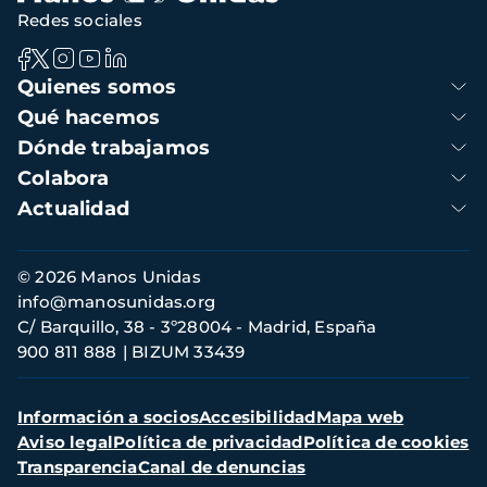
Redes sociales
Navegación
Quienes somos
principal
Qué hacemos
Dónde trabajamos
Colabora
Actualidad
Información
© 2026 Manos Unidas
de
info@manosunidas.org
contacto
C/ Barquillo, 38 - 3º28004 - Madrid, España
900 811 888
BIZUM 33439
Menú
Información a socios
Accesibilidad
Mapa web
secundario
Aviso legal
Política de privacidad
Política de cookies
Transparencia
Canal de denuncias