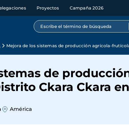
elegaciones
Proyectos
Campaña 2026
Búsqueda por texto completo
s
Mejora de los sistemas de producción agrícola-frutícola
istemas de producción
Distrito Ckara Ckara en
a
América