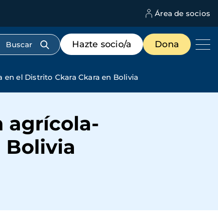
Área de socios
M
d
c
Menú
Hazte socio/a
Dona
d
de
us
destacados
cabecera
 en el Distrito Ckara Ckara en Bolivia
 agrícola-
 Bolivia