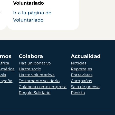
Voluntariado
y
Ir a la página de
Voluntariado
amos
Colabora
Actualidad
frica
Haz un donativo
Noticias
 América
Hazte socio
Reportajes
Asia
Hazte voluntario/a
Entrevistas
 España
Testamento solidario
Campañas
Colabora como empresa
Sala de prensa
Regalo Solidario
Revista