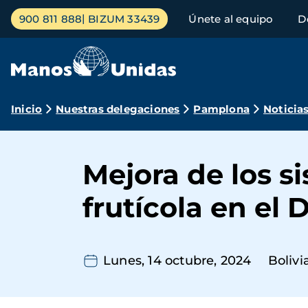
Pasar
Menú
900 811 888
BIZUM 33439
Únete al equipo
D
al
principal
contenido
principal
Ruta
Inicio
Nuestras delegaciones
Pamplona
Noticia
de
navegación
Mejora de los s
frutícola en el 
Lunes, 14 octubre, 2024
Bolivi