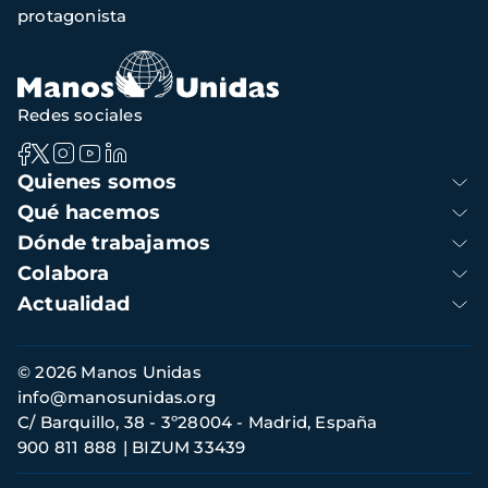
protagonista
navegación
Redes sociales
Navegación
Quienes somos
principal
Qué hacemos
Dónde trabajamos
Colabora
Actualidad
Información
© 2026 Manos Unidas
de
info@manosunidas.org
contacto
C/ Barquillo, 38 - 3º28004 - Madrid, España
900 811 888
BIZUM 33439