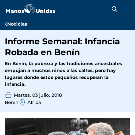
Pasar
al
contenido
principal
Ruta
Noticias
de
Informe Semanal: Infancia
navegación
Robada en Benín
En Benin, la pobreza y las tradiciones ancestrales
empujan a muchos niños a las calles, pero hay
lugares donde estos pequeños recuperan la
infancia.
Martes, 03 julio, 2018
Benín
África