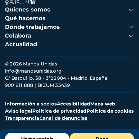
Navegación
Quienes somos
principal
Qué hacemos
Dónde trabajamos
Colabora
Actualidad
Información
© 2026 Manos Unidas
de
info@manosunidas.org
contacto
C/ Barquillo, 38 - 3º28004 - Madrid, España
900 811 888
BIZUM 33439
Menú
Información a socios
Accesibilidad
Mapa web
secundario
Aviso legal
Política de privacidad
Política de cookies
Transparencia
Canal de denuncias
Menú
Hazte socio/a
Dona