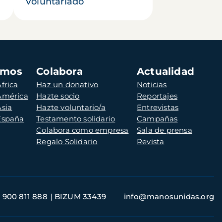
Voluntariado
amos
Colabora
Actualidad
frica
Haz un donativo
Noticias
 América
Hazte socio
Reportajes
Asia
Hazte voluntario/a
Entrevistas
 España
Testamento solidario
Campañas
Colabora como empresa
Sala de prensa
Regalo Solidario
Revista
900 811 888
BIZUM 33439
info@manosunidas.org