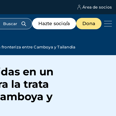
Área de socios
M
d
c
Menú
Hazte socio/a
Dona
d
de
us
destacados
cabecera
 fronteriza entre Camboya y Tailandia
idas en un
a la trata
 Camboya y