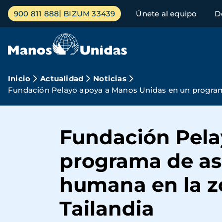
Pasar
Menú
900 811 888
BIZUM 33439
Únete al equipo
D
al
principal
contenido
principal
Ruta
Inicio
Actualidad
Noticias
Fundación Pelayo apoya a Manos Unidas en un programa 
de
navegación
Fundación Pela
programa de asi
humana en la z
Tailandia