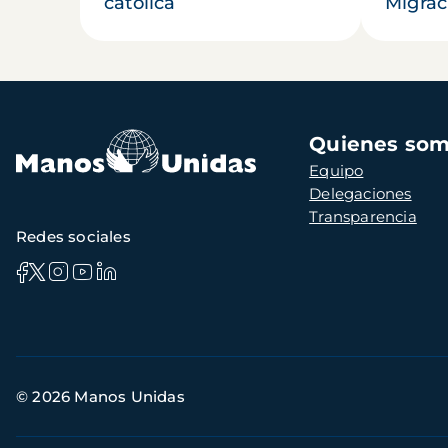
católica
Migrac
Navegación
Quienes so
principal
Equipo
Delegaciones
Transparencia
Redes sociales
Información
© 2026 Manos Unidas
de
contacto