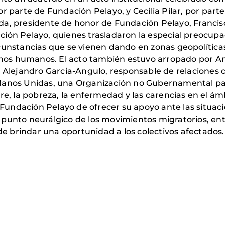
r parte de Fundación Pelayo, y Cecilia Pilar, por part
da, presidente de honor de Fundación Pelayo, Francisc
ión Pelayo, quienes trasladaron la especial preocupa
cunstancias que se vienen dando en zonas geopolíticas
os humanos. El acto también estuvo arropado por An
y Alejandro Garcia-Angulo, responsable de relaciones
Manos Unidas, una Organización no Gubernamental para
re, la pobreza, la enfermedad y las carencias en el ám
undación Pelayo de ofrecer su apoyo ante las situac
 punto neurálgico de los movimientos migratorios, en
 de brindar una oportunidad a los colectivos afectados.