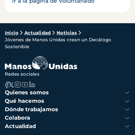
Ir a la página de Voluntariado
Ruta
Inicio
Actualidad
Noticias
Jóvenes de Manos Unidas crean un Decálogo
de
Sostenible
navegación
Redes sociales
Navegación
Quienes somos
principal
Qué hacemos
Dónde trabajamos
Colabora
Actualidad