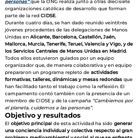
personas”
que la ONG realiza junto a otras diecisiete
organizaciones católicas de desarrollo que forman
parte de la red
CIDSE
.
Durante cuatro días, se han dado reunido veintitrés
jóvenes procedentes de las delegaciones de Manos
Unidas en
Alicante, Barcelona, Castellón, Jaén,
Mallorca, Murcia, Tenerife, Teruel, Valencia y Vigo, y de
los Servicios Centrales de Manos Unidas en Madrid
.
Todos ellos estuvieron guiados por un equipo
organizador que, de manera colaborativa y en equipo
prepararon un programa repleto de
actividades
formativas
,
talleres, dinámicas y mesas redondas
que
han facilitado tanto el trabajo como la reflexión. El
campamento contó también con la presencia de un
miembro de CIDSE y de la campaña
“Cambiemos por
el planeta, cuidemos a las personas”.
Objetivo y resultados
El
objetivo principa
l de esta actividad ha sido
generar
una conciencia individual y colectiva respecto al gran
problema medioambiental y social al que se enfrenta