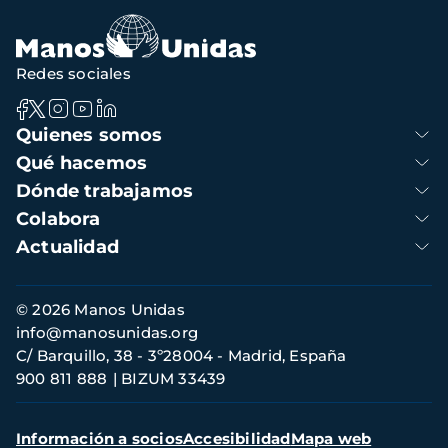
Redes sociales
Navegación
Quienes somos
principal
Qué hacemos
Dónde trabajamos
Colabora
Actualidad
Información
© 2026 Manos Unidas
de
info@manosunidas.org
contacto
C/ Barquillo, 38 - 3º28004 - Madrid, España
900 811 888
BIZUM 33439
Menú
Información a socios
Accesibilidad
Mapa web