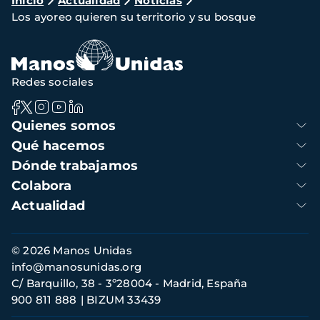
Ruta
Inicio
Actualidad
Noticias
Los ayoreo quieren su territorio y su bosque
de
navegación
Redes sociales
Navegación
Quienes somos
principal
Qué hacemos
Dónde trabajamos
Colabora
Actualidad
Información
© 2026 Manos Unidas
de
info@manosunidas.org
contacto
C/ Barquillo, 38 - 3º28004 - Madrid, España
900 811 888
BIZUM 33439