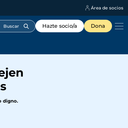
Área de socios
M
d
c
Menú
Hazte socio/a
Dona
d
de
us
destacados
cabecera
ejen
s
o digno.