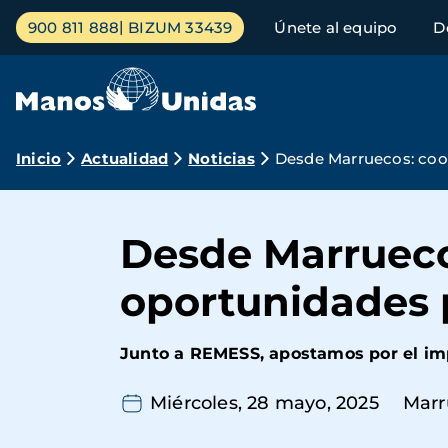
Pasar
Menú
900 811 888
BIZUM 33439
Únete al equipo
D
al
principal
contenido
principal
Ruta
Inicio
Actualidad
Noticias
Desde Marruecos: coop
de
navegación
Desde Marrueco
oportunidades 
Junto a REMESS, apostamos por el imp
Miércoles, 28 mayo, 2025
Marr