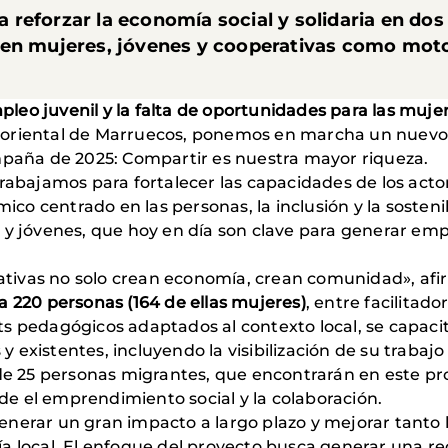
reforzar la economía social y solidaria en dos 
 en mujeres, jóvenes y cooperativas como motor
leo juvenil y la falta de oportunidades para las muje
 oriental de Marruecos, ponemos en marcha un nuevo 
ampaña de 2025: Compartir es nuestra mayor riqueza.
trabajamos para fortalecer las capacidades de los actor
o centrado en las personas, la inclusión y la sostenib
 y jóvenes, que hoy en día son clave para generar empl
tivas no solo crean economía, crean comunidad», a
a 220 personas (164 de ellas mujeres)
, entre facilitado
ts pedagógicos adaptados al contexto local, se capaci
existentes, incluyendo la visibilización de su trabajo
 de 25 personas migrantes, que encontrarán en este p
e el emprendimiento social y la colaboración.
nerar un gran impacto a largo plazo y mejorar tanto l
a local. El enfoque del proyecto busca generar una r