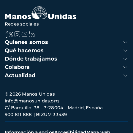
navegación
Redes sociales
Navegación
Quienes somos
principal
Qué hacemos
Dónde trabajamos
Colabora
Actualidad
Información
© 2026 Manos Unidas
de
info@manosunidas.org
contacto
C/ Barquillo, 38 - 3º28004 - Madrid, España
900 811 888
BIZUM 33439
Menú
Información a socios
Accesibilidad
Mapa web