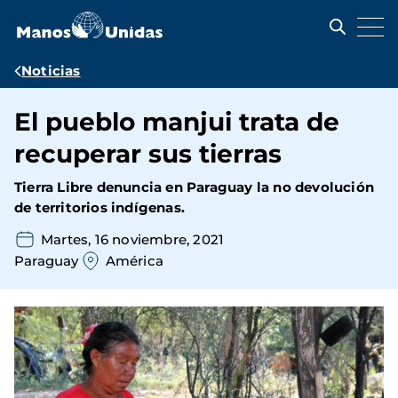
Pasar
al
contenido
principal
Ruta
Noticias
de
El pueblo manjui trata de
navegación
recuperar sus tierras
Tierra Libre denuncia en Paraguay la no devolución
de territorios indígenas.
Martes, 16 noviembre, 2021
Paraguay
América