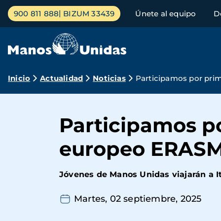
Pasar
Menú
900 811 888
BIZUM 33439
Únete al equipo
D
al
principal
contenido
principal
Ruta
Inicio
Actualidad
Noticias
Participamos por pri
de
navegación
Participamos p
europeo ERASM
Jóvenes de Manos Unidas viajarán a I
Martes, 02 septiembre, 2025