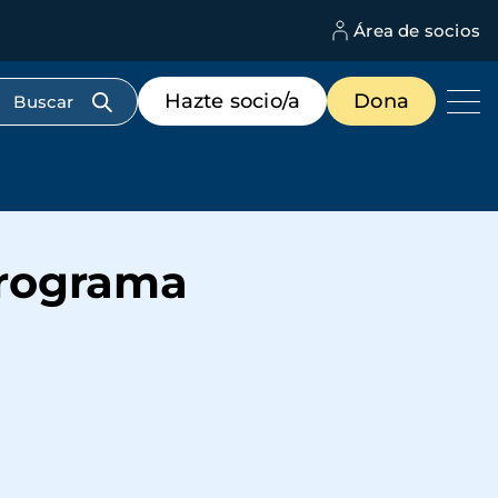
Área de socios
M
d
c
Menú
Hazte socio/a
Dona
d
de
us
destacados
cabecera
programa