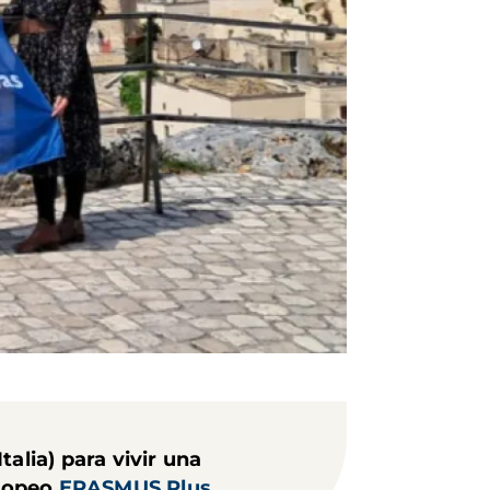
alia) para vivir una
uropeo
ERASMUS Plus
.