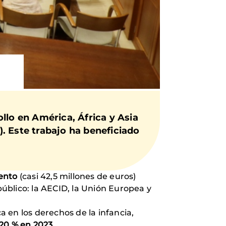
ollo en
América
,
África
y
Asia
).
Este trabajo ha beneficiado
iento
(casi 42,5 millones de euros)
 público: la AECID, la Unión Europea y
a en los derechos de la infancia,
20 % en 2023.