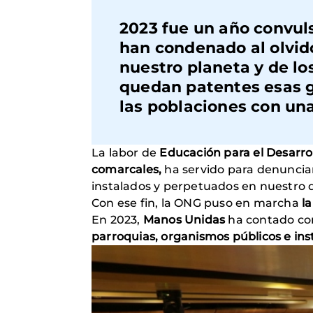
2023 fue un año convul
han condenado al olvid
nuestro planeta y de lo
quedan patentes esas g
las poblaciones con un
La labor de
Educación para el Desarro
comarcales,
ha servido para denunciar
instalados y perpetuados en nuestro d
Con ese fin, la ONG puso en marcha
l
En 2023,
Manos Unidas
ha contado con
parroquias, organismos públicos e i