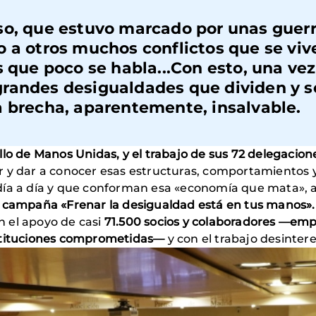
so, que estuvo marcado por unas guer
o a otros muchos conflictos que se viv
s que poco se habla...Con esto, una ve
randes desigualdades que dividen y s
a brecha, aparentemente, insalvable.
llo de Manos Unidas, y el trabajo de sus 72 delegacio
 y dar a conocer esas estructuras, comportamientos y 
ía a día y que conforman esa «economía que mata», a 
a campaña «Frenar la desigualdad está en tus manos».
 el apoyo de casi
71.500 socios y colaboradores —empr
nstituciones comprometidas—
y con el trabajo desinte