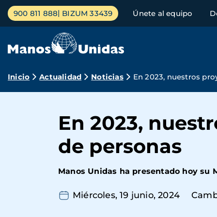
Pasar
Menú
900 811 888
BIZUM 33439
Únete al equipo
D
al
principal
contenido
principal
Ruta
Inicio
Actualidad
Noticias
En 2023, nuestros pro
de
navegación
En 2023, nuestr
de personas
Manos Unidas ha presentado hoy su M
Miércoles, 19 junio, 2024
Camb