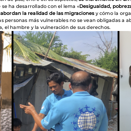
 se ha desarrollado con el lema «
Desigualdad, pobreza
e abordan la realidad de las migraciones
y cómo la organ
las personas más vulnerables no se vean obligadas a
za, el hambre y la vulneración de sus derechos.