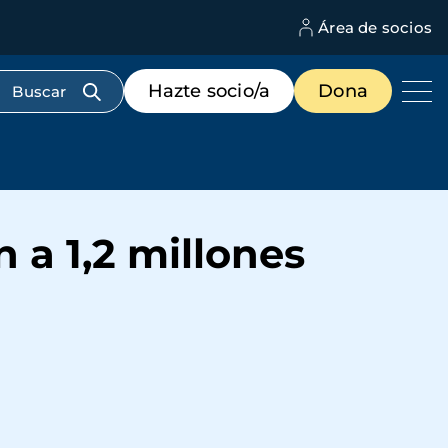
Área de socios
M
d
c
Menú
Hazte socio/a
Dona
d
de
us
destacados
cabecera
 a 1,2 millones