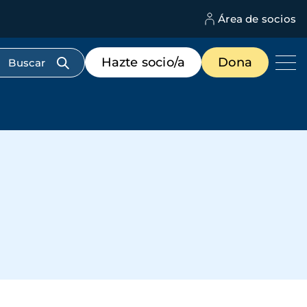
Área de socios
M
d
c
Menú
Hazte socio/a
Dona
d
de
us
destacados
cabecera