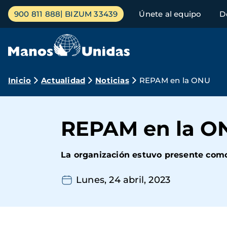
Pasar
Menú
900 811 888
BIZUM 33439
Únete al equipo
D
al
principal
contenido
principal
Ruta
Inicio
Actualidad
Noticias
REPAM en la ONU
de
navegación
REPAM en la O
La organización estuvo presente co
Lunes, 24 abril, 2023