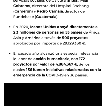
servicios sociales de Calcuta (
India
),
Pilar
Cobreros
, directora del Hospital Dschang
(
Camerún
) y
Pedro Camajá
, director de
Fundebase (
Guatemala
).
En 2020,
Manos Unidas apoyó directamente a
2,3 millones de personas en 53 países
de África,
Asia y América a través de
506 proyectos
aprobados por importe de
29.129.330 €
.
El pasado año alcanzó una especial relevancia
la labor de
acción humanitaria
, con
172
proyectos por valor de 4.884.367 €
, de los
cuales
136 fueron iniciativas relacionadas con la
emergencia de la COVID-19
en 36 países.