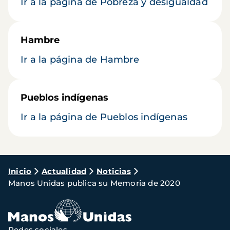
Ir a la página de Pobreza y desigualdad
Hambre
Ir a la página de Hambre
Pueblos indígenas
Ir a la página de Pueblos indígenas
Ruta
Inicio
Actualidad
Noticias
Manos Unidas publica su Memoria de 2020
de
navegación
Redes sociales