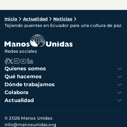
Ruta
Inicio
Actualidad
Noticias
Tejiendo puentes en Ecuador para una cultura de paz
de
navegación
Redes sociales
Navegación
Quienes somos
principal
Qué hacemos
Dónde trabajamos
Colabora
Actualidad
Información
© 2026 Manos Unidas
de
info@manosunidas.org